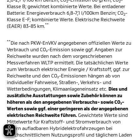
2
2
Klasse B; gewichtet kombinierte Werte. Bei entladener
Batterie: Energieverbrauch 6,8-7,1 l/100km Benzin; CO
-
2
Klasse E-F; kombinierte Werte. Elektrische Reichweite
**
(EAER) 83-85 km.
**
Die nach PKW-EnVKV angegebenen offiziellen Werte zu
Verbrauch und CO₂-Emission sowie ggf. Angaben zur
Reichweite wurden nach dem vorgeschriebenen
Messverfahren WLTP ermittelt. Die tatsächlichen Werte
zum Verbrauch elektrischer Energie / Kraftstoff, ggf. zur
Reichweite und den CO₂-Emissionen hängen ab von
individueller Fahrweise, Straßen-, Verkehrs- und
Wetterbedingungen, Klimaanlageneinsatz etc.
Dies und
zusätzliche Ausstattungen sowie Zubehör können zu
höheren als den angegebenen Verbrauchs- sowie CO₂-
Werten sowie ggf. einer geringeren als der angegebenen
elektrischen Reichweite führen.
Gewichtete Werte sind
Mittelwerte für Kraftstoff- und Stromverbrauch von
extern aufladbaren Hybridelektrofahrzeugen bei
durchschnittlichem Nutzungsprofil und täglichem Laden