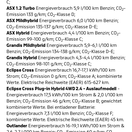
C;
ASX 1.2 Turbo
Energieverbrauch 5,9 l/100 km Benzin; CO
-
2
Emission 133 g/km; CO
-Klasse D;
2
ASX Mildhybrid
Energieverbrauch 6,0 l/100 km Benzin;
CO
-Emission 135-137 g/km; CO
-Klasse D-E;
2
2
ASX Hybrid
Energieverbrauch 4,4 l/100 km Benzin; CO
-
2
Emission 99-100 g/km; CO
-Klasse C;
2
Grandis Mildhybrid
Energieverbrauch 5,9-6,1 l/100 km
Benzin; CO
-Emission 134-138 g/km; CO
-Klasse D-E;
2
2
Grandis Hybrid
Energieverbrauch 4,3-4,4 l/100 km Benzin;
CO
-Emission 98-101 g/km; CO
-Klasse C;
2
2
Eclipse Cross
Energieverbrauch 16,7-17,1 kWh/100 km
Strom; CO
-Emission 0 g/km; CO
-Klasse A; kombinierte
2
2
Werte. Elektrische Reichweite (EAER) 615-627 km.
Eclipse Cross Plug-in Hybrid 4WD 2.4 - Auslaufmodell
-
Energieverbrauch 17,5 kWh/100 km Strom & 2,0 l/100 km
Benzin; CO
-Emission 46 g/km; CO
-Klasse B; gewichtet
2
2
kombinierte Werte. Bei entladener Batterie:
Energieverbrauch 7,3 l/100 km Benzin; CO
-Klasse F;
2
kombinierte Werte. Elektrische Reichweite (EAER) 45 km.
Outlander
Energieverbrauch 16-19,1 kWh/100 km Strom &
2,6-2,7 l/100 km Benzin; CO
-Emission 60 g/km; CO
-