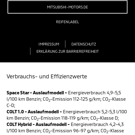
MITSUBISHI-MOTORS.DE
REIFENLABEL
IMPRESSUM
DATENSCHUTZ
ERKLÄRUNG ZUR BARRIEREFREIHEIT
Verbrauchs- und Effizienzwerte
Space Star - Auslaufmodell -
Energieverbrauch 4,9-5,5
l/100 km Benzin; CO
-Emission 112-125 g/km; CO
-Klasse
2
2
C-D;
COLT 1.0 - Auslaufmodell -
Energieverbrauch 5,2-5,3 l/100
km Benzin; CO
-Emission 118-119 g/km; CO
-Klasse D;
2
2
COLT Hybrid - Auslaufmodell -
Energieverbrauch 4,2-4,3
l/100 km Benzin; CO
-Emission 96-97 g/km; CO
-Klasse
2
2